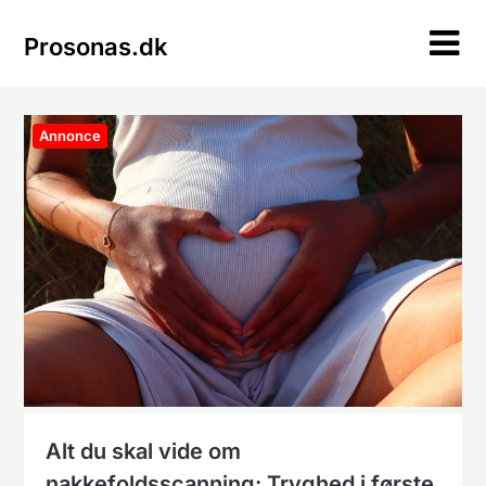
Skip
to
Prosonas.dk
content
Annonce
Alt du skal vide om
nakkefoldsscanning: Tryghed i første