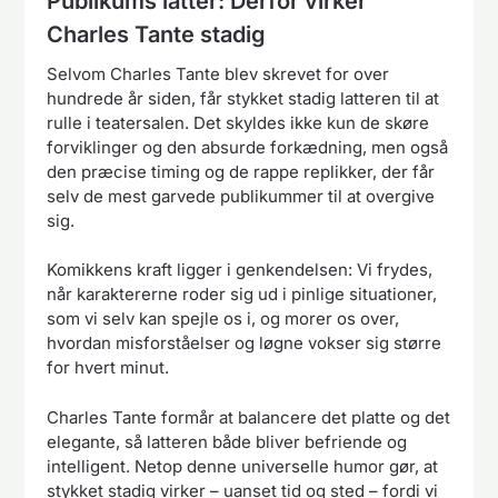
Publikums latter: Derfor virker
Charles Tante stadig
Selvom Charles Tante blev skrevet for over
hundrede år siden, får stykket stadig latteren til at
rulle i teatersalen. Det skyldes ikke kun de skøre
forviklinger og den absurde forkædning, men også
den præcise timing og de rappe replikker, der får
selv de mest garvede publikummer til at overgive
sig.
Komikkens kraft ligger i genkendelsen: Vi frydes,
når karaktererne roder sig ud i pinlige situationer,
som vi selv kan spejle os i, og morer os over,
hvordan misforståelser og løgne vokser sig større
for hvert minut.
Charles Tante formår at balancere det platte og det
elegante, så latteren både bliver befriende og
intelligent. Netop denne universelle humor gør, at
stykket stadig virker – uanset tid og sted – fordi vi