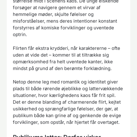
størrelse midt i scenens kaos. De unge elskende
forsøger at navigere gennem et virvar af
hemmelige møder, skjulte følelser og
misforståelser, mens deres intentioner konstant
forstyrres af komiske forviklinger og uventede
optrin.
Flirten får ekstra krydderi, når karaktererne – ofte
uden at vide det – kommer til at tiltrække sig
opmærksomhed fra helt uventede kanter, ikke
mindst på grund af den berømte forklædning.
Netop denne leg med romantik og identitet giver
plads til både rørende øjeblikke og lattervækkende
situationer, hvor kærlighedens kaos får frit spil.
Det er denne blanding af charmerende flirt, kejtet
usikkerhed og sprængfarlige følelser, der gør, at
publikum både kan grine af og genkende de evige
forviklinger, som opstår, når hjertet får overtaget.