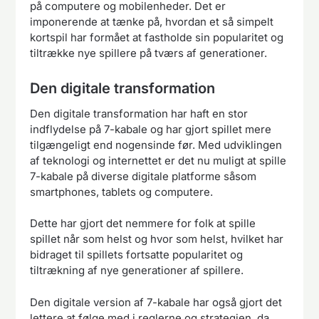
på computere og mobilenheder. Det er
imponerende at tænke på, hvordan et så simpelt
kortspil har formået at fastholde sin popularitet og
tiltrække nye spillere på tværs af generationer.
Den digitale transformation
Den digitale transformation har haft en stor
indflydelse på 7-kabale og har gjort spillet mere
tilgængeligt end nogensinde før. Med udviklingen
af teknologi og internettet er det nu muligt at spille
7-kabale på diverse digitale platforme såsom
smartphones, tablets og computere.
Dette har gjort det nemmere for folk at spille
spillet når som helst og hvor som helst, hvilket har
bidraget til spillets fortsatte popularitet og
tiltrækning af nye generationer af spillere.
Den digitale version af 7-kabale har også gjort det
lettere at følge med i reglerne og strategien, da