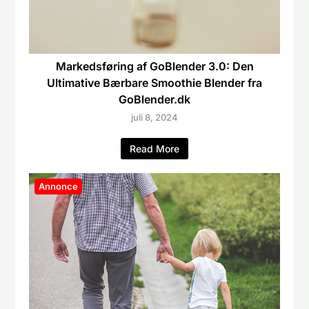
Markedsføring af GoBlender 3.0: Den
Ultimative Bærbare Smoothie Blender fra
GoBlender.dk
juli 8, 2024
Read More
Annonce