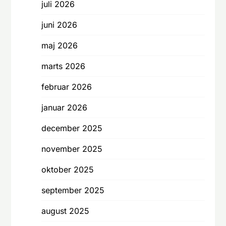
juli 2026
juni 2026
maj 2026
marts 2026
februar 2026
januar 2026
december 2025
november 2025
oktober 2025
september 2025
august 2025