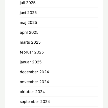
juli 2025
juni 2025
maj 2025
april 2025
marts 2025
februar 2025
januar 2025
december 2024
november 2024
oktober 2024
september 2024