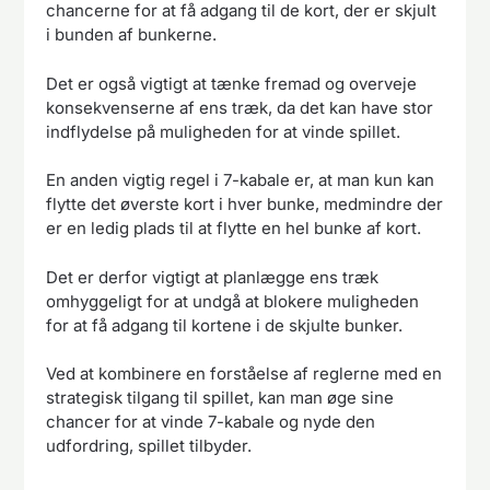
chancerne for at få adgang til de kort, der er skjult
i bunden af bunkerne.
Det er også vigtigt at tænke fremad og overveje
konsekvenserne af ens træk, da det kan have stor
indflydelse på muligheden for at vinde spillet.
En anden vigtig regel i 7-kabale er, at man kun kan
flytte det øverste kort i hver bunke, medmindre der
er en ledig plads til at flytte en hel bunke af kort.
Det er derfor vigtigt at planlægge ens træk
omhyggeligt for at undgå at blokere muligheden
for at få adgang til kortene i de skjulte bunker.
Ved at kombinere en forståelse af reglerne med en
strategisk tilgang til spillet, kan man øge sine
chancer for at vinde 7-kabale og nyde den
udfordring, spillet tilbyder.