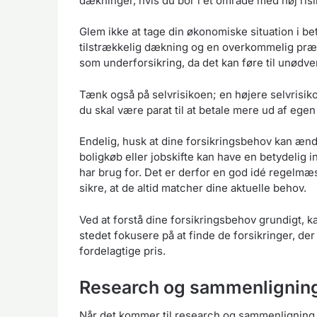
dækninger, hvis du bor i et område med høj risi
Glem ikke at tage din økonomiske situation i bet
tilstrækkelig dækning og en overkommelig præm
som underforsikring, da det kan føre til unødve
Tænk også på selvrisikoen; en højere selvrisi
du skal være parat til at betale mere ud af egen
Endelig, husk at dine forsikringsbehov kan ænd
boligkøb eller jobskifte kan have en betydelig 
har brug for. Det er derfor en god idé regelmæ
sikre, at de altid matcher dine aktuelle behov.
Ved at forstå dine forsikringsbehov grundigt, 
stedet fokusere på at finde de forsikringer, der
fordelagtige pris.
Research og sammenligning 
Når det kommer til research og sammenligning a