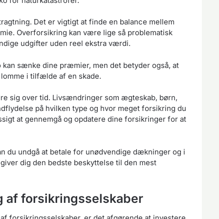
ko for naturkatastrofer.
ragtning. Det er vigtigt at finde en balance mellem
ie. Overforsikring kan være lige så problematisk
ndige udgifter uden reel ekstra værdi.
ko kan sænke dine præmier, men det betyder også, at
 lomme i tilfælde af en skade.
re sig over tid. Livsændringer som ægteskab, børn,
indflydelse på hvilken type og hvor meget forsikring du
ssigt at gennemgå og opdatere dine forsikringer for at
kan du undgå at betale for unødvendige dækninger og i
 giver dig den bedste beskyttelse til den mest
af forsikringsselskaber
f forsikringsselskaber, er det afgørende at investere