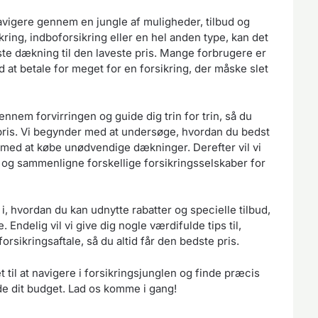
navigere gennem en jungle af muligheder, tilbud og
kring, indboforsikring eller en hel anden type, kan det
te dækning til den laveste pris. Mange forbrugere er
d at betale for meget for en forsikring, der måske slet
ennem forvirringen og guide dig trin for trin, så du
e pris. Vi begynder med at undersøge, hvordan du bedst
r med at købe unødvendige dækninger. Derefter vil vi
 og sammenligne forskellige forsikringsselskaber for
i, hvordan du kan udnytte rabatter og specielle tilbud,
Endelig vil vi give dig nogle værdifulde tips til,
rsikringsaftale, så du altid får den bedste pris.
 til at navigere i forsikringsjunglen og finde præcis
de dit budget. Lad os komme i gang!