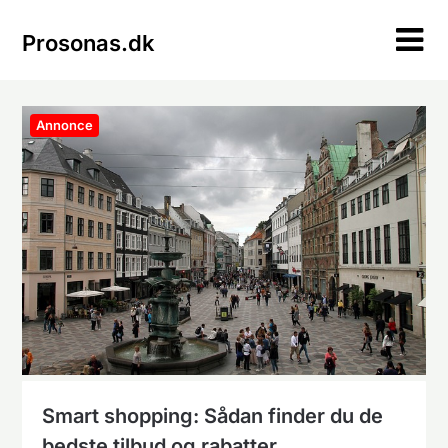
Skip
to
Prosonas.dk
content
Annonce
Smart shopping: Sådan finder du de
bedste tilbud og rabatter